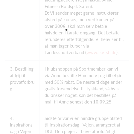
Fitness/Boldspil: Søren).
D: Vi sender meget gerne instruktører
afsted på kursus, men ved kurser på
over 300€, skal man selv betale
halvdelen i første omgang. Det betalte
refunderes efterfølgende. Vi henviser til,
at man tager kurser via
Landessportverband (
www.lsv-sh.de
).
3. Bestilling
I klubshoppen på Sportmember kan vi
af tøj til
via Anne bestille Hummetøj og tilbehør
provatforbru
med 50% rabat. De næste ti dage er der
g
gratis forsendelse til Tyskland, så hvis
du ønsker noget, kan det bestilles på
mail til Anne
senest den 10.09.25
4.
Sidste år var vi en mindre gruppe afsted
Inspirations
til inspirationsdag i Vejen, arrangeret af
dag i Vejen
DGI. Den plejer at blive afhold årligt