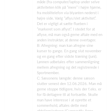
måde (fra computer/laptop under selve
aktiviteten klik på ”mere” i højre hjørne,
fra mobiltelefon via blyanten nederst i
højre side. Vælg ”aflys/slet aktivitet”.
Det er vigtigt at sætte flueben i
”markeret som aflyst”. I stedet for at
aflyse, må man også gerne aftale med en
anden instruktør, at denne overtager.
B: Afregning: man kan afregne sine
kurser to gange. En gang slut november
og en gang efter sidste træning (juni).
Lønnen udbetales efter sammenligning
mellem afregning og det registrerede i
Sportmember.
C: Sæsonens længde: denne sæson
slutter senest den 12.06.2026. Man må
gerne stoppe tidligere, hvis der f.eks. er
for få deltagere til at fortsætte. Skulle
man have interesse i at oprette et
sommerhold, aftales dette med
afdelingslederen (Gymnastik: Anne,