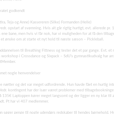
eratet godkendt
atira, Teja og Anne) Kassereren (Silke) Formanden (Helle)
r. opstart af svømning. Hvis alt går rigtig hurtigt, evt. allerede pr. 1
s ene bane, men hvis vi får nok, har vi muligheden for at få den tilbag
r et ønske om at starte et nyt hold til næste sæson – Pickleball.
annelsen til Breathing Fittness og tester det et par gange. Evt. et n
n workshop i Crossdance og Sixpack – SdU’s gymnastikudvalg har arr
ortMember.
ommet nogle henvendelser
se nætter og det var meget udfordrende. Hun havde fået en hurtig intr
Vedr. kontingent har der især været problemer med tilbagebookninger
å 135€ Laptoppen kører meget langsomt og der ligger en ny klar til at
endt. Pt har vi 407 medlemmer.
un søger penge til nogle udendørs redskaber til hendes børnehold. H