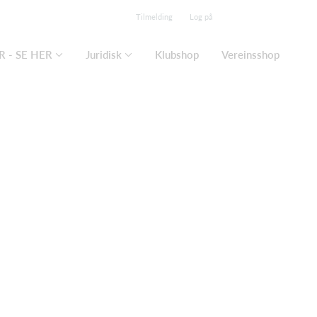
Tilmelding
Log på
 - SE HER
Juridisk
Klubshop
Vereinsshop