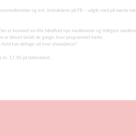
relsesmedlemmer og evt. instruktører på FB – udgår, med på næste mø
? Der er kommet en lille håndfuld nye medlemmer og tidligere medle
n er blevet betalt de gange, hvor programmet kørte.
e hold kan deltage ud over showdance?
kl. 17.30 på biblioteket.