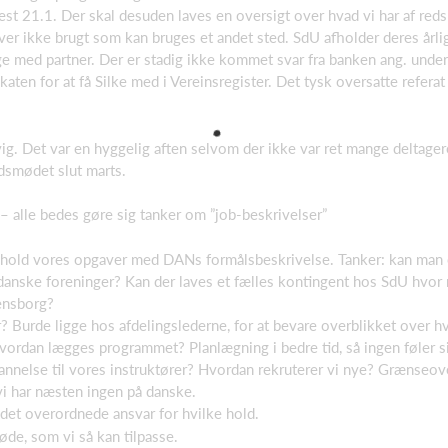
st 21.1. Der skal desuden laves en oversigt over hvad vi har af red
iver ikke brugt som kan bruges et andet sted. SdU afholder deres årl
lige med partner. Der er stadig ikke kommet svar fra banken ang. under
katen for at få Silke med i Vereinsregister. Det tysk oversatte refera
svig. Det var en hyggelig aften selvom der ikke var ret mange deltage
dsmødet slut marts.
– alle bedes gøre sig tanker om ”job-beskrivelser”
nhold vores opgaver med DANs formålsbeskrivelse. Tanker: kan man 
 danske foreninger? Kan der laves et fælles kontingent hos SdU hvor
lensborg?
? Burde ligge hos afdelingslederne, for at bevare overblikket over hv
ordan lægges programmet? Planlægning i bedre tid, så ingen føler sig
ddannelse til vores instruktører? Hvordan rekruterer vi nye? Grænseov
i har næsten ingen på danske.
 det overordnede ansvar for hvilke hold.
øde, som vi så kan tilpasse.