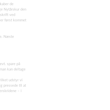
skaber de
ige Nytårskur den
skrift ved
t er først kommet
re. Næste
evt. spare på
 man kan deltage
ilket udstyr vi
 pressede til at
erskridene – i