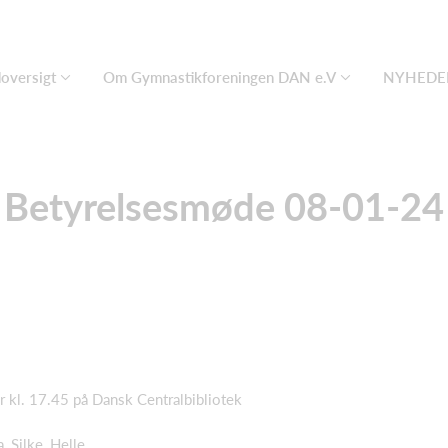
oversigt
Om Gymnastikforeningen DAN e.V
NYHEDER
Betyrelsesmøde 08-01-24
 kl. 17.45 på Dansk Centralbibliotek
a, Silke, Helle