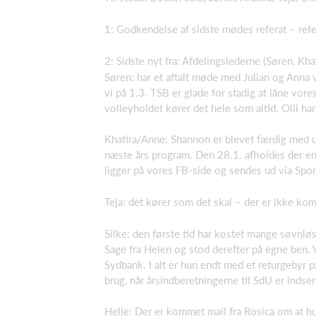
1: Godkendelse af sidste mødes referat – ref
2: Sidste nyt fra: Afdelingslederne (Søren, Kh
Søren: har et aftalt møde med Julian og Anna ved
vi på 1.3. TSB er glade for stadig at låne vore
volleyholdet kører det hele som altid. Olli ha
Khatira/Anne: Shannon er blevet færdig med udd
næste års program. Den 28.1. afholdes der e
ligger på vores FB-side og sendes ud via Sp
Teja: det kører som det skal – der er ikke k
Silke: den første tid har kostet mange søvnlø
Sage fra Helen og stod derefter på egne ben. 
Sydbank. I alt er hun endt med et returgebyr p
brug, når årsindberetningerne til SdU er inds
Helle: Der er kommet mail fra Rosica om at h