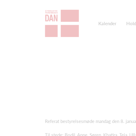
Kalender
Hold
Referat bestyrelsesmøde mandag den 8. januar
Til stede: Bodil, Anne, Søren, Khatira, Teja, Ull