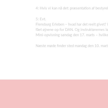
4: Hvis vi kan nå det: præsentation af besty
5: Evt.
Flensburg Erleben – hvad har det reelt givet
fået øjnene op for DAN. Og instruktørernes lø
Mini-opvisning søndag den 17. marts – hvilk
Næste møde finder sted mandag den 10. marts 