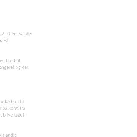
.2. ellers satster
e. På
yt hold til
angeret og det
oduktion til
 på konti fra
 blive taget i
vis andre