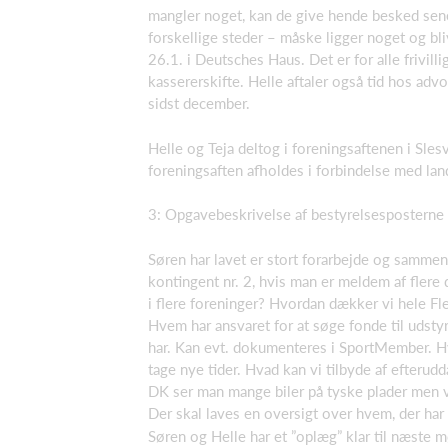
mangler noget, kan de give hende besked sene
forskellige steder – måske ligger noget og bl
26.1. i Deutsches Haus. Det er for alle frivil
kassererskifte. Helle aftaler også tid hos advo
sidst december.
Helle og Teja deltog i foreningsaftenen i Sle
foreningsaften afholdes i forbindelse med lan
3: Opgavebeskrivelse af bestyrelsesposterne 
Søren har lavet er stort forarbejde og samme
kontingent nr. 2, hvis man er meldem af flere
i flere foreninger? Hvordan dækker vi hele F
Hvem har ansvaret for at søge fonde til udstyr
har. Kan evt. dokumenteres i SportMember. Hv
tage nye tider. Hvad kan vi tilbyde af efteru
DK ser man mange biler på tyske plader men v
Der skal laves en oversigt over hvem, der har
Søren og Helle har et ”oplæg” klar til næste m