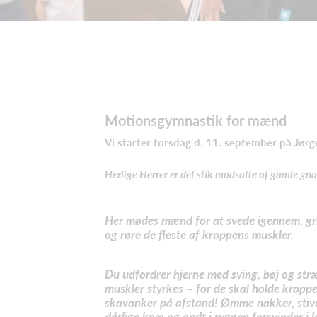
Motionsgymnastik for mænd
Vi starter torsdag d. 11. september på Jør
Herlige Herrer er det stik modsatte af gamle g
Her mødes mænd for at svede igennem, gr
og røre de fleste af kroppens muskler.
Du udfordrer hjerne med sving, bøj og stræ
muskler styrkes – for de skal holde kropp
skavanker på afstand! Ømme nakker, stive
dårlige knæ og ondt i ryggen forsvinder i l