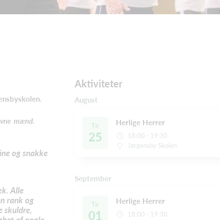
Aktiviteter
gensbyskolen.
August
navne mænd.
Herlige Herrer
Tir
25
18:00 - 19:30
Jørgensby Skolen
ine og snakke
September
k. Alle
en rank og
Herlige Herrer
Tir
 skuldre,
01
18:00 - 19:30
øbet af nogle