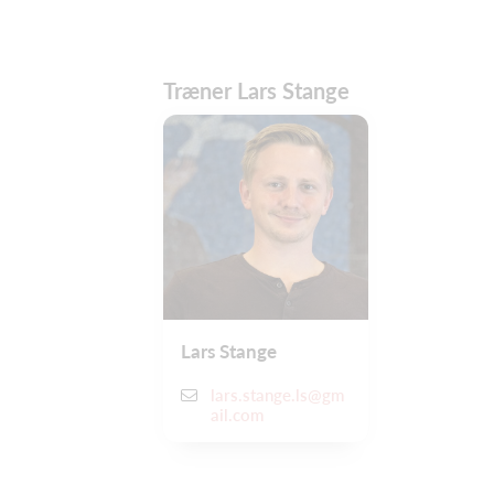
Træner Lars Stange
Lars Stange
lars.stange.ls@gm
ail.com