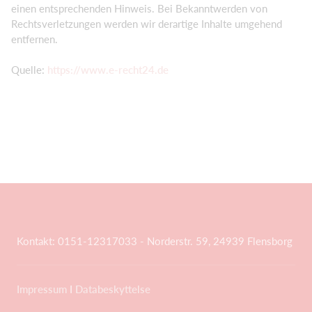
einen entsprechenden Hinweis. Bei Bekanntwerden von
Rechtsverletzungen werden wir derartige Inhalte umgehend
entfernen.
Quelle:
https://www.e-recht24.de
Kontakt: 0151-12317033 - Norderstr. 59, 24939 Flensborg
Impressum
I
Databeskyttelse