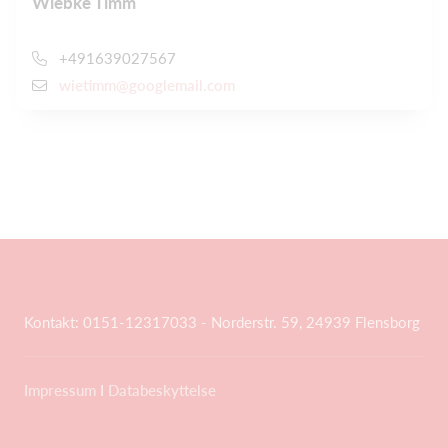
Wiebke Timm
+491639027567
wietimm@googlemail.com
Kontakt: 0151-12317033 - Norderstr. 59, 24939 Flensborg
Impressum
I
Databeskyttelse