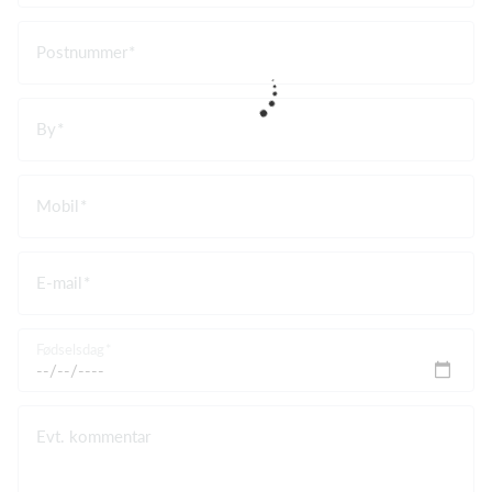
Postnummer
By
Mobil
E-mail
Fødselsdag
Evt. kommentar